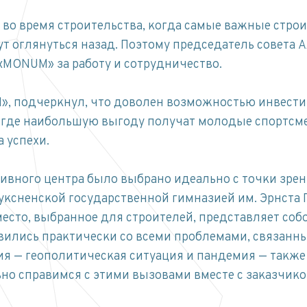
 во время строительства, когда самые важные стро
ут оглянуться назад. Поэтому председатель совета 
«MONUM» за работу и сотрудничество.
, подчеркнул, что доволен возможностью инвестир
, где наибольшую выгоду получат молодые спортсм
 успехи.
вного центра было выбрано идеально с точки зрен
уксненской государственной гимназией им. Эрнста 
есто, выбранное для строителей, представляет собо
авились практически со всеми проблемами, связан
ия — геополитическая ситуация и пандемия — также
ьно справимся с этими вызовами вместе с заказчик