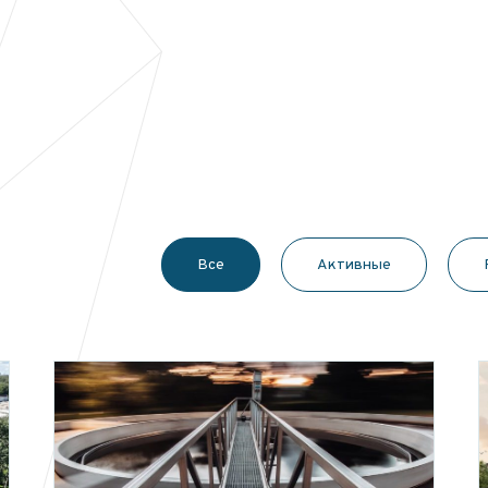
Bce
Активныe