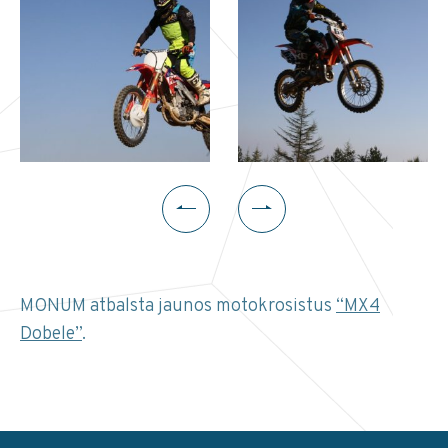
MONUM atbalsta jaunos motokrosistus
“MX4
Dobele”
.