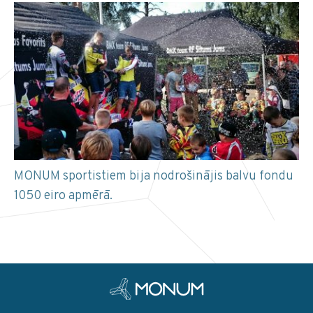
MONUM sportistiem bija nodrošinājis balvu fondu
1050 eiro apmērā.