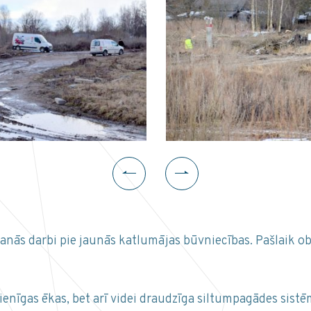
šanās darbi pie jaunās katlumājas būvniecības. Pašlaik obj
ienīgas ēkas, bet arī videi draudzīga siltumpagādes sis