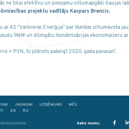
ās ne tikai efektīvu un pieejamu siltumapgādi Gaujas labā
vniecības projektu vadītājs Kaspars Brencis.
 ar AS “Valmieras Enerģija” par šķeldas siltumavota jau
ma jaudu 9MW un dūmgāzu kondensācijas ekonomaizeru ar 
eiro + PVN, to plānots pabeigt 2020. gada pavasarī.
JUMI
JAUNUMI
UZŅĒMUMS
MĒS
TI
EN
RU
vātuma politika
Seko mums: