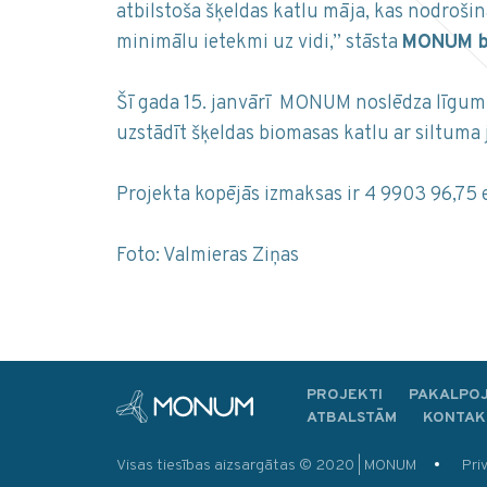
atbilstoša šķeldas katlu māja, kas nodrošin
minimālu ietekmi uz vidi,” stāsta
MONUM bū
Šī gada 15. janvārī MONUM noslēdza līgumu
uzstādīt šķeldas biomasas katlu ar siltu
Projekta kopējās izmaksas ir 4 9903 96,75 
Foto: Valmieras Ziņas
PROJEKTI
PAKALPO
ATBALSTĀM
KONTAK
Visas tiesības aizsargātas © 2020 | MONUM
Pri