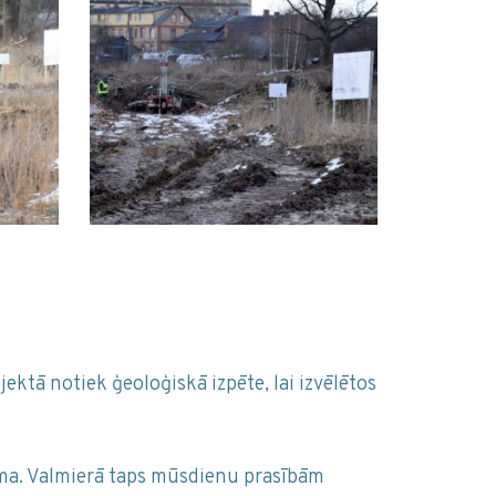
ektā notiek ģeoloģiskā izpēte, lai izvēlētos
tēma. Valmierā taps mūsdienu prasībām