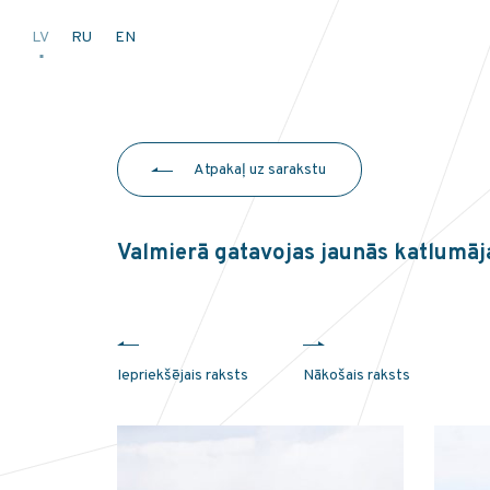
LV
RU
EN
Atpakaļ uz sarakstu
Valmierā gatavojas jaunās katlumāj
Iepriekšējais raksts
Nākošais raksts