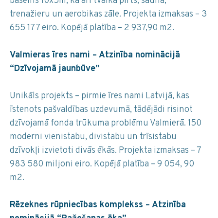
baseins 10x5m, kā arī tvaika pirts, sauna,
trenažieru un aerobikas zāle. Projekta izmaksas – 3
655 177 eiro. Kopējā platība – 2 937,90 m2.
Valmieras īres nami – Atzinība nominācijā
“Dzīvojamā jaunbūve”
Unikāls projekts – pirmie īres nami Latvijā, kas
īstenots pašvaldības uzdevumā, tādējādi risinot
dzīvojamā fonda trūkuma problēmu Valmierā. 150
moderni vienistabu, divistabu un trīsistabu
dzīvokļi izvietoti divās ēkās. Projekta izmaksas – 7
983 580 miljoni eiro. Kopējā platība – 9 054, 90
m2.
Rēzeknes rūpniecības komplekss – Atzinība