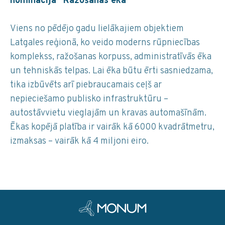
nominācijā “Ražošanas ēka”
Viens no pēdējo gadu lielākajiem objektiem
Latgales reģionā, ko veido moderns rūpniecības
komplekss, ražošanas korpuss, administratīvās ēka
un tehniskās telpas. Lai ēka būtu ērti sasniedzama,
tika izbūvēts arī piebraucamais ceļš ar
nepieciešamo publisko infrastruktūru –
autostāvvietu vieglajām un kravas automašīnām.
Ēkas kopējā platība ir vairāk kā 6000 kvadrātmetru,
izmaksas – vairāk kā 4 miljoni eiro.