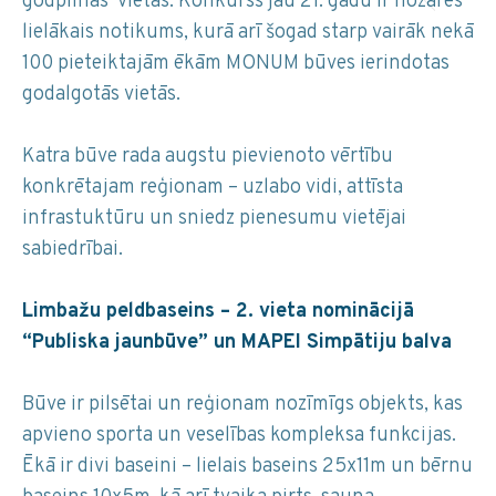
godpilnas vietas. Konkurss jau 21. gadu ir nozares
lielākais notikums, kurā arī šogad starp vairāk nekā
100 pieteiktajām ēkām MONUM būves ierindotas
godalgotās vietās.
Katra būve rada augstu pievienoto vērtību
konkrētajam reģionam – uzlabo vidi, attīsta
infrastuktūru un sniedz pienesumu vietējai
sabiedrībai.
Limbažu peldbaseins – 2. vieta nominācijā
“Publiska jaunbūve” un MAPEI Simpātiju balva
Būve ir pilsētai un reģionam nozīmīgs objekts, kas
apvieno sporta un veselības kompleksa funkcijas.
Ēkā ir divi baseini – lielais baseins 25x11m un bērnu