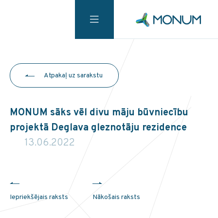
Atpakaļ uz sarakstu
MONUM sāks vēl divu māju būvniecību
projektā Deglava gleznotāju rezidence
13.06.2022
Iepriekšējais raksts
Nākošais raksts