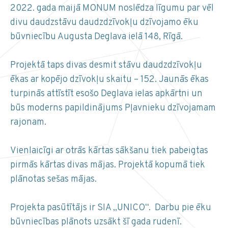
2022. gada maijā MONUM noslēdza līgumu par vēl
divu daudzstāvu daudzdzīvokļu dzīvojamo ēku
būvniecību Augusta Deglava ielā 148, Rīgā.
Projektā taps divas desmit stāvu daudzdzīvokļu
ēkas ar kopējo dzīvokļu skaitu – 152. Jaunās ēkas
turpinās attīstīt esošo Deglava ielas apkārtni un
būs moderns papildinājums Pļavnieku dzīvojamam
rajonam.
Vienlaicīgi ar otrās kārtas sākšanu tiek pabeigtas
pirmās kārtas divas mājas. Projektā kopumā tiek
plānotas sešas mājas.
Projekta pasūtītājs ir SIA „UNICO“. Darbu pie ēku
būvniecības plānots uzsākt šī gada rudenī.