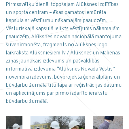
Pirmssvētku dienā, topošajam Alūksnes Izglītības
un sporta centram – ēkas pamatos iemūrēta
kapsula ar vēstījumu nākamajām paaudzēm.
Vēsturiskajā kapsulā ielikts vēstījums nākamajām
paaudzēm, Alūksnes novada nacionālā mantojuma
suvenīrmonēta, fragments no Alūksnes logo,
laikraksta Alūksniešiem.lv / Alūksnes un Malienas
Ziņas jaunākais izdevums un pašvaldības
informatīvā izdevuma “Alūksnes Novada Vēstis”
novembra izdevums, būvprojekta ģenerālplāns un
būvdarbu žurnāla titullapa ar reģistrācijas datumu
un apliecinājums par pirmo izdarīto ierakstu
būvdarbu žurnālā.