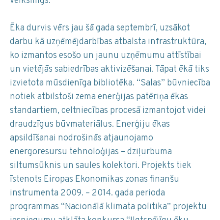
veiksmīgs.”
Ēka durvis vērs jau šā gada septembrī, uzsākot
darbu kā uzņēmējdarbības atbalsta infrastruktūra,
ko izmantos esošo un jaunu uzņēmumu attīstībai
un vietējās sabiedrības aktivizēšanai. Tāpat ēkā tiks
izvietota mūsdienīga bibliotēka. “Salas” būvniecība
notiek atbilstoši zema enerģijas patēriņa ēkas
standartiem, celtniecības procesā izmantojot videi
draudzīgus būvmateriālus. Enerģiju ēkas
apsildīšanai nodrošinās atjaunojamo
energoresursu tehnoloģijas – dziļurbuma
siltumsūknis un saules kolektori. Projekts tiek
īstenots Eiropas Ekonomikas zonas finanšu
instrumenta 2009. – 2014. gada perioda
programmas “Nacionālā klimata politika” projektu