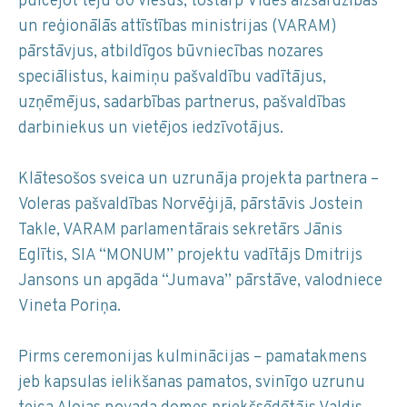
pulcējot teju 80 viesus, tostarp Vides aizsardzības
un reģionālās attīstības ministrijas (VARAM)
pārstāvjus, atbildīgos būvniecības nozares
speciālistus, kaimiņu pašvaldību vadītājus,
uzņēmējus, sadarbības partnerus, pašvaldības
darbiniekus un vietējos iedzīvotājus.
Klātesošos sveica un uzrunāja projekta partnera –
Voleras pašvaldības Norvēģijā, pārstāvis Jostein
Takle, VARAM parlamentārais sekretārs Jānis
Eglītis, SIA “MONUM” projektu vadītājs Dmitrijs
Jansons un apgāda “Jumava” pārstāve, valodniece
Vineta Poriņa.
Pirms ceremonijas kulminācijas – pamatakmens
jeb kapsulas ielikšanas pamatos, svinīgo uzrunu