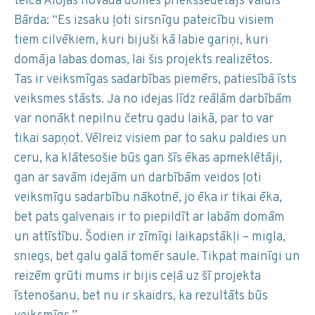
teica Alojas novada domes priekšsēdētājs Valdis
Bārda: “Es izsaku ļoti sirsnīgu pateicību visiem
tiem cilvēkiem, kuri bijuši kā labie gariņi, kuri
domāja labas domas, lai šis projekts realizētos.
Tas ir veiksmīgas sadarbības piemērs, patiesībā īsts
veiksmes stāsts. Ja no idejas līdz reālām darbībām
var nonākt nepilnu četru gadu laikā, par to var
tikai sapņot. Vēlreiz visiem par to saku paldies un
ceru, ka klātesošie būs gan šīs ēkas apmeklētāji,
gan ar savām idejām un darbībām veidos ļoti
veiksmīgu sadarbību nākotnē, jo ēka ir tikai ēka,
bet pats galvenais ir to piepildīt ar labām domām
un attīstību. Šodien ir zīmīgi laikapstākļi – migla,
sniegs, bet galu galā tomēr saule. Tikpat mainīgi un
reizēm grūti mums ir bijis ceļā uz šī projekta
īstenošanu, bet nu ir skaidrs, ka rezultāts būs