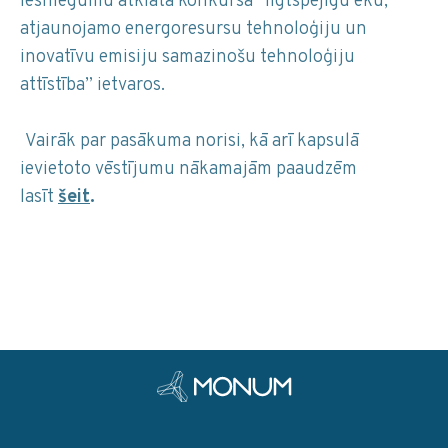
iesniegumu atklāta konkursa “Ilgtspējīgu ēku,
atjaunojamo energoresursu tehnoloģiju un
inovatīvu emisiju samazinošu tehnoloģiju
attīstība” ietvaros.
Vairāk par pasākuma norisi, kā arī kapsulā
ievietoto vēstījumu nākamajām paaudzēm
lasīt
šeit
.