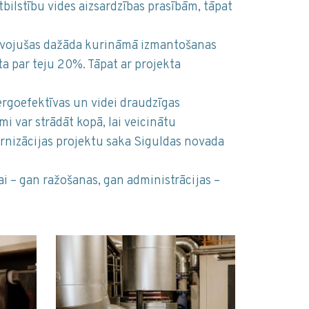
bilstību vides aizsardzības prasībām, tāpat
zīvojušas dažāda kurināmā izmantošanas
ta par teju 20%. Tāpat ar projekta
nergoefektīvas un videi draudzīgas
 var strādāt kopā, lai veicinātu
dernizācijas projektu saka Siguldas novada
i – gan ražošanas, gan administrācijas –