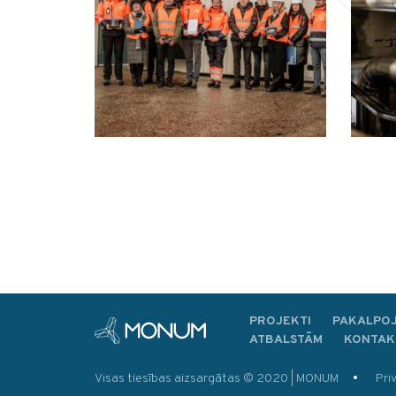
PROJEKTI
PAKALPO
ATBALSTĀM
KONTAK
Visas tiesības aizsargātas © 2020 | MONUM
Pri