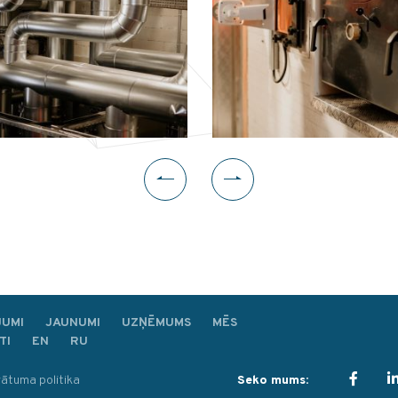
JUMI
JAUNUMI
UZŅĒMUMS
MĒS
TI
EN
RU
vātuma politika
Seko mums: