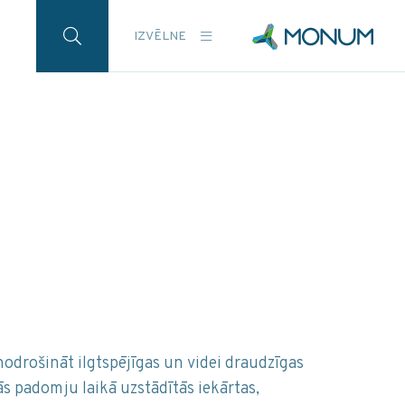
IZVĒLNE
nodrošināt ilgtspējīgas un videi draudzīgas
ās padomju laikā uzstādītās iekārtas,