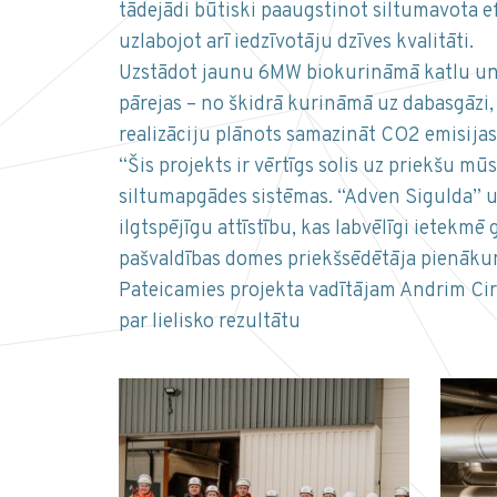
tādejādi būtiski paaugstinot siltumavota ef
uzlabojot arī iedzīvotāju dzīves kvalitāti.
Uzstādot jaunu 6MW biokurināmā katlu un a
pārejas – no škidrā kurināmā uz dabasgāzi, 
realizāciju plānots samazināt CO2 emisijas
“Šis projekts ir vērtīgs solis uz priekšu m
siltumapgādes sistēmas. “Adven Sigulda” un
ilgtspējīgu attīstību, kas labvēlīgi ietekm
pašvaldības domes priekšsēdētāja pienākumu
Pateicamies projekta vadītājam Andrim Circ
par lielisko rezultātu