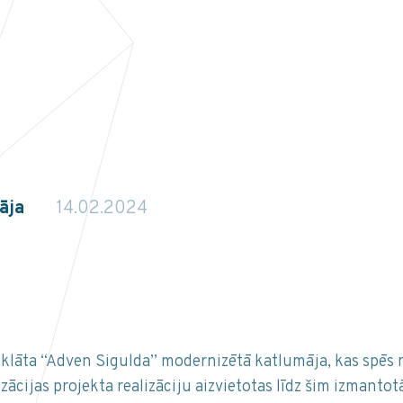
māja
14.02.2024
atklāta “Adven Sigulda” modernizētā katlumāja, kas spēs 
cijas projekta realizāciju aizvietotas līdz šim izmantot