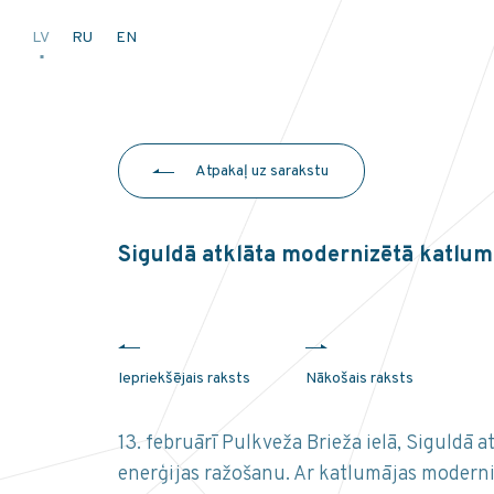
LV
RU
EN
Atpakaļ uz sarakstu
Siguldā atklāta modernizētā katlu
Iepriekšējais raksts
Nākošais raksts
13. februārī Pulkveža Brieža ielā, Siguldā 
enerģijas ražošanu. Ar katlumājas modernizā