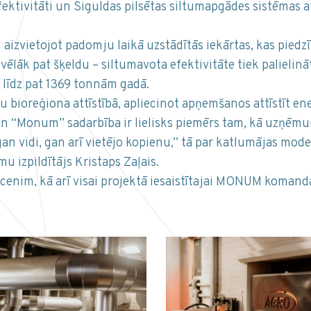
ektivitāti un Siguldas pilsētas siltumapgādes sistēmas at
izvietojot padomju laikā uzstādītās iekārtas, kas pied
vēlāk pat šķeldu – siltumavota efektivitāte tiek palielinā
 līdz pat 1369 tonnām gadā.
ūsu bioreģiona attīstībā, apliecinot apņemšanos attīstīt e
 “Monum” sadarbība ir lielisks piemērs tam, kā uzņēmumi
ē gan vidi, gan arī vietējo kopienu,” tā par katlumājas mo
 izpildītājs Kristaps Zaļais.
enim, kā arī visai projektā iesaistītajai MONUM komanda