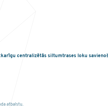
arīgu centralizētās siltumtrases loku savienoš
da atbalstu.