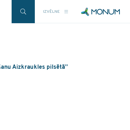
IZVĒLNE
anu Aizkraukles pilsētā”