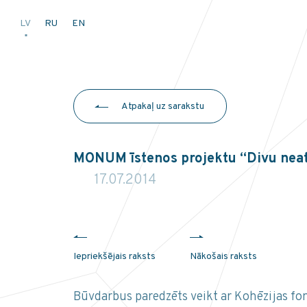
LV
RU
EN
Atpakaļ uz sarakstu
MONUM īstenos projektu “Divu neatk
17.07.2014
Iepriekšējais raksts
Nākošais raksts
Būvdarbus paredzēts veikt ar Kohēzijas fon