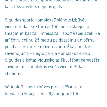
līgums attiecas uz sporta kompleksa būvdarbiem,
kam tiks atvēlēts nepilns gads.
Siguldas sporta kompleksā plānots izbūvēt
vieglatlētikas sektoru ar 100 metru skrejceļu,
smagatlētikas zāli, fitnesa zāli, sporta spēļu zāli, kā
arī četru celiņu 25 metru peldbaseinu un bērnu
peldbaseinu ar rekreācijas zonu. Ēkā paredzēts
savienojums – slēgta pāreja – ar blakus esošo
Siguldas pilsētas vidusskolas ēku, tāpat paredzēts
savienojums ar blakus esošo vieglatlētikas
stadionu.
Vērienīgās sporta būves projektēšanas un
būvdarbu kopējā cena: 8,3 miljoni EUR.