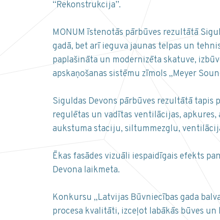
“Rekonstrukcija”.
MONUM īstenotās pārbūves rezultātā Siguld
gadā, bet arī ieguva jaunas telpas un tehnis
paplašināta un modernizēta skatuve, izbūvē
apskaņošanas sistēmu zīmols „Meyer Sound”
Siguldas Devons pārbūves rezultātā tapis p
regulētas un vadītas ventilācijas, apkures
aukstuma staciju, siltummezglu, ventilācija
Ēkas fasādes vizuāli iespaidīgais efekts 
Devona laikmeta.
Konkursu „Latvijas Būvniecības gada balva”
procesa kvalitāti, izceļot labākās būves un