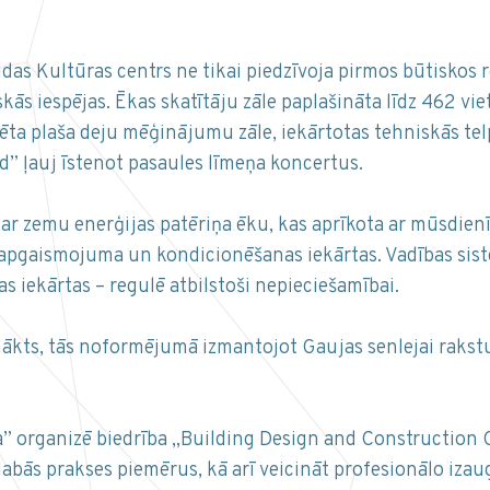
as Kultūras centrs ne tikai piedzīvoja pirmos būtiskos
kās iespējas. Ēkas skatītāju zāle paplašināta līdz 462 viet
ta plaša deju mēģinājumu zāle, iekārtotas tehniskās telp
 ļauj īstenot pasaules līmeņa koncertus.
ar zemu enerģijas patēriņa ēku, kas aprīkota ar mūsdien
, apgaismojuma un kondicionēšanas iekārtas. Vadības sis
s iekārtas – regulē atbilstoši nepieciešamībai.
panākts, tās noformējumā izmantojot Gaujas senlejai rak
 organizē biedrība „Building Design and Construction Co
 labās prakses piemērus, kā arī veicināt profesionālo izau