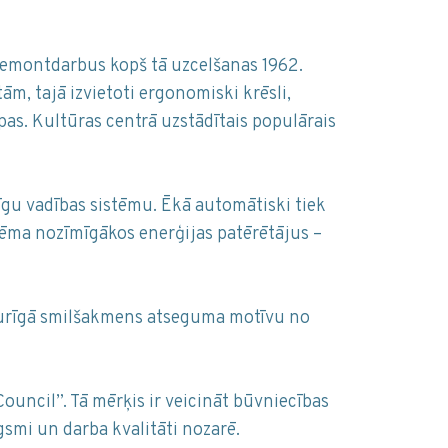
 remontdarbus kopš tā uzcelšanas 1962.
ām, tajā izvietoti ergonomiski krēsli,
as. Kultūras centrā uzstādītais populārais
īgu vadības sistēmu. Ēkā automātiski tiek
tēma nozīmīgākos enerģijas patērētājus –
sturīgā smilšakmens atseguma motīvu no
uncil”. Tā mērķis ir veicināt būvniecības
gsmi un darba kvalitāti nozarē.