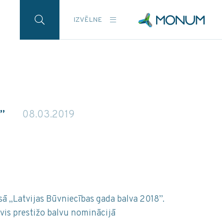
IZVĒLNE
8”
08.03.2019
ā „Latvijas Būvniecības gada balva 2018”.
vis prestižo balvu nominācijā