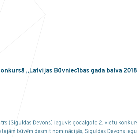
 konkursā „Latvijas Būvniecības gada balva 201
s (Siguldas Devons) ieguvis godalgoto 2. vietu konkurs
iktajām būvēm desmit nominācijās, Siguldas Devons iegu