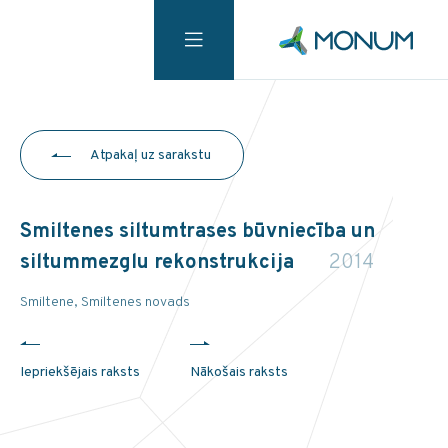
Atpakaļ uz sarakstu
Smiltenes siltumtrases būvniecība un
siltummezglu rekonstrukcija
2014
Smiltene, Smiltenes novads
Iepriekšējais raksts
Nākošais raksts