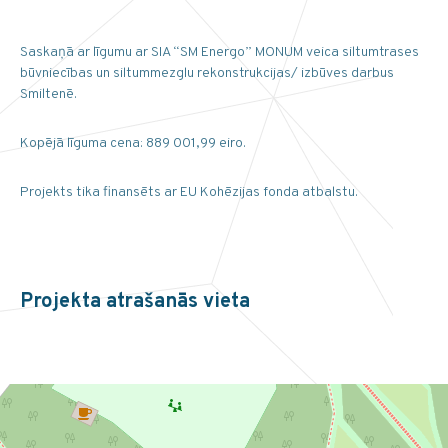
Saskaņā ar līgumu ar SIA “SM Energo” MONUM veica siltumtrases
būvniecības un siltummezglu rekonstrukcijas/ izbūves darbus
Smiltenē.
Kopējā līguma cena: 889 001,99 eiro.
Projekts tika finansēts ar EU Kohēzijas fonda atbalstu.
Projekta atrašanās vieta