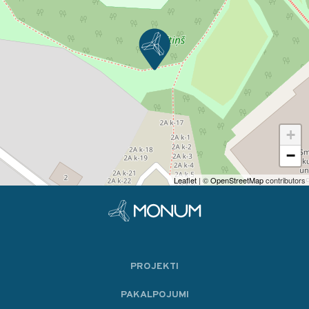
+
−
Leaflet
| ©
OpenStreetMap
contributors
PROJEKTI
PAKALPOJUMI