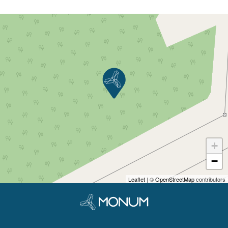
+
−
Leaflet
| ©
OpenStreetMap
contributors