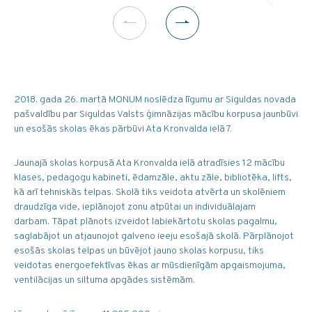
2018. gada 26. martā MONUM noslēdza līgumu ar Siguldas novada
pašvaldību par Siguldas Valsts ģimnāzijas mācību korpusa jaunbūvi
un esošās skolas ēkas pārbūvi Ata Kronvalda ielā 7.
Jaunajā skolas korpusā Ata Kronvalda ielā atradīsies 12 mācību
klases, pedagogu kabineti, ēdamzāle, aktu zāle, bibliotēka, lifts,
kā arī tehniskās telpas. Skolā tiks veidota atvērta un skolēniem
draudzīga vide, ieplānojot zonu atpūtai un individuālajam
darbam. Tāpat plānots izveidot labiekārtotu skolas pagalmu,
saglabājot un atjaunojot galveno ieeju esošajā skolā. Pārplānojot
esošās skolas telpas un būvējot jauno skolas korpusu, tiks
veidotas energoefektīvas ēkas ar mūsdienīgām apgaismojuma,
ventilācijas un siltuma apgādes sistēmām.