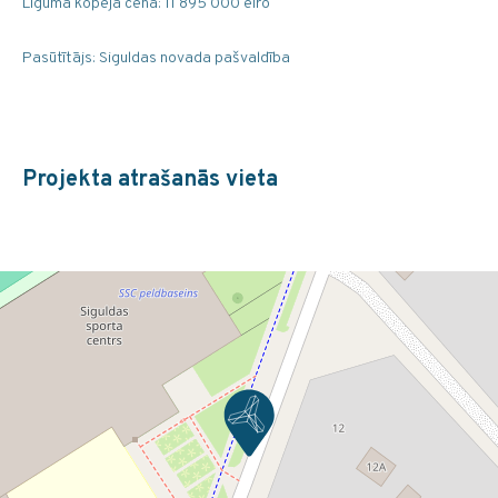
Līguma kopējā cena: 11 895 000 eiro
Pasūtītājs: Siguldas novada pašvaldība
Projekta atrašanās vieta