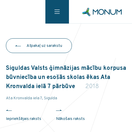
Atpakaļ uz sarakstu
Siguldas Valsts ģimnāzijas mācību korpusa
būvniecība un esošās skolas ēkas Ata
Kronvalda ielā 7 pārbūve
2018
Ata Kronvalda iela 7, Sigulda
Iepriekšējais raksts
Nākošais raksts