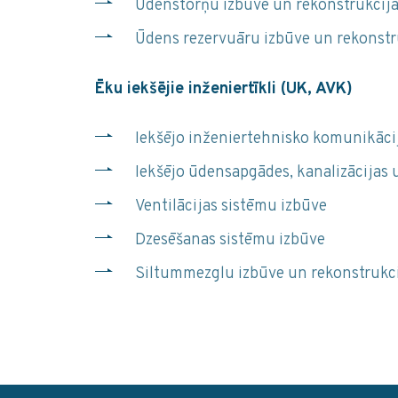
Ūdenstorņu izbūve un rekonstrukcij
Ūdens rezervuāru izbūve un rekonstr
Ēku iekšējie inženiertīkli (UK, AVK)
Iekšējo inženiertehnisko komunikācij
Iekšējo ūdensapgādes, kanalizācijas 
Ventilācijas sistēmu izbūve
Dzesēšanas sistēmu izbūve
Siltummezglu izbūve un rekonstrukci