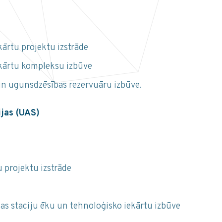
kārtu projektu izstrāde
ekārtu kompleksu izbūve
n ugunsdzēsības rezervuāru izbūve.
ijas (UAS)
 projektu izstrāde
s staciju ēku un tehnoloģisko iekārtu izbūve