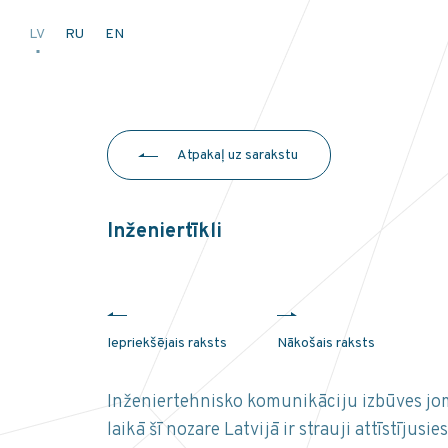
LV
RU
EN
Atpakaļ uz sarakstu
Inženiertīkli
Iepriekšējais raksts
Nākošais raksts
Inženiertehnisko komunikāciju izbūves jom
laikā šī nozare Latvijā ir strauji attīstīju