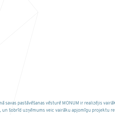
ā savas pastāvēšanas vēsturē MONUM ir realizējis vairā
sies, un šobrīd uzņēmums veic vairāku apjomīgu projektu re