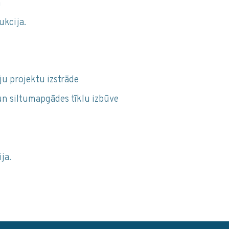
a
ukcija.
u projektu izstrāde
un siltumapgādes tīklu izbūve
ja.