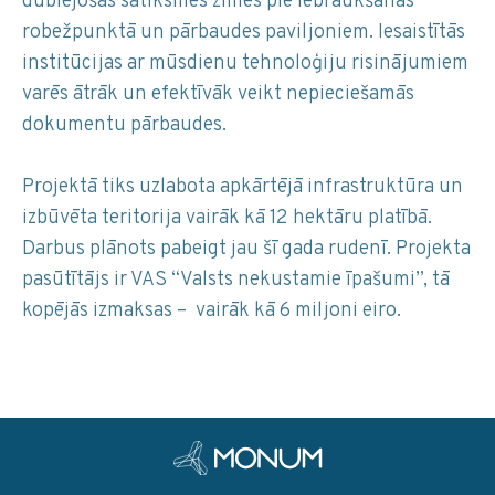
dublējošās satiksmes zīmes pie iebraukšanas
robežpunktā un pārbaudes paviljoniem. Iesaistītās
institūcijas ar mūsdienu tehnoloģiju risinājumiem
varēs ātrāk un efektīvāk veikt nepieciešamās
dokumentu pārbaudes.
Projektā tiks uzlabota apkārtējā infrastruktūra un
izbūvēta teritorija vairāk kā 12 hektāru platībā.
Darbus plānots pabeigt jau šī gada rudenī. Projekta
pasūtītājs ir VAS “Valsts nekustamie īpašumi”, tā
kopējās izmaksas – vairāk kā 6 miljoni eiro.