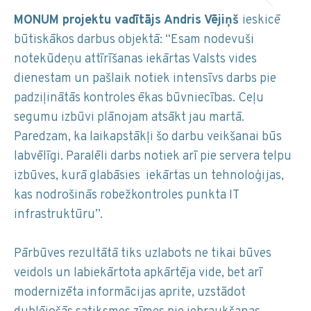
MONUM projektu vadītājs Andris Vējiņš
ieskicē
būtiskākos darbus objektā: “Esam nodevuši
notekūdeņu attīrīšanas iekārtas Valsts vides
dienestam un pašlaik notiek intensīvs darbs pie
padziļinātās kontroles ēkas būvniecības. Ceļu
segumu izbūvi plānojam atsākt jau martā.
Paredzam, ka laikapstākļi šo darbu veikšanai būs
labvēlīgi. Paralēli darbs notiek arī pie servera telpu
izbūves, kurā glabāsies iekārtas un tehnoloģijas,
kas nodrošinās robežkontroles punkta IT
infrastruktūru”.
Pārbūves rezultātā tiks uzlabots ne tikai būves
veidols un labiekārtota apkārtēja vide, bet arī
modernizēta informācijas aprite, uzstādot