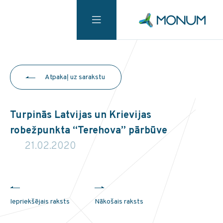
Atpakaļ uz sarakstu
Turpinās Latvijas un Krievijas
robežpunkta “Terehova” pārbūve
21.02.2020
Iepriekšējais raksts
Nākošais raksts