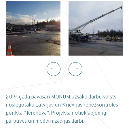
2019. gada pavasarī MONUM uzsāka darbu valsts
noslogotākā Latvijas un Krievijas robežkontroles
punktā “Terehova”. Projektā notiek apjomīgi
pārbūves un modernizācijas darbi.