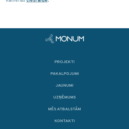
kameras
tiešraidē
.
PROJEKTI
PAKALPOJUMI
JAUNUMI
UZŅĒMUMS
MĒS ATBALSTĀM
KONTAKTI