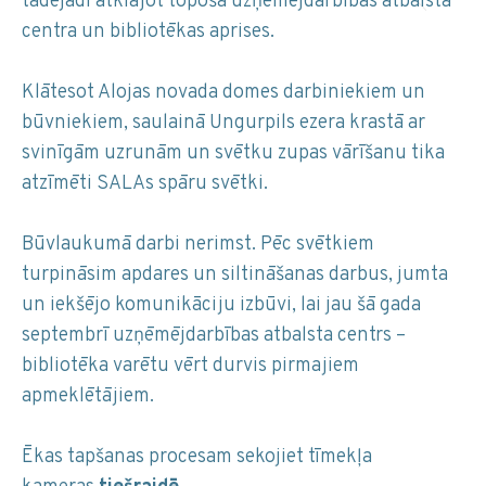
tādējādi atklājot topošā uzņēmējdarbības atbalsta
centra un bibliotēkas aprises.
Klātesot Alojas novada domes darbiniekiem un
būvniekiem, saulainā Ungurpils ezera krastā ar
svinīgām uzrunām un svētku zupas vārīšanu tika
atzīmēti SALAs spāru svētki.
Būvlaukumā darbi nerimst. Pēc svētkiem
turpināsim apdares un siltināšanas darbus, jumta
un iekšējo komunikāciju izbūvi, lai jau šā gada
septembrī uzņēmējdarbības atbalsta centrs –
bibliotēka varētu vērt durvis pirmajiem
apmeklētājiem.
Ēkas tapšanas procesam sekojiet tīmekļa