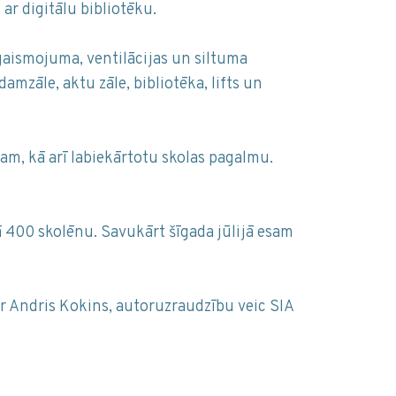
ar digitālu bibliotēku.
gaismojuma, ventilācijas un siltuma
zāle, aktu zāle, bibliotēka, lifts un
am, kā arī labiekārtotu skolas pagalmu.
 400 skolēnu. Savukārt šīgada jūlijā esam
ir Andris Kokins, autoruzraudzību veic SIA