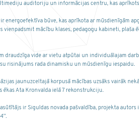
timediju auditoriju un informācijas centru, kas aprīkots 
 ir energoefektīva būve, kas aprīkota ar mūsdienīgām ap
vienpadsmit mācību klases, pedagogu kabineti, plaša ēdam
em draudzīga vide ar vietu atpūtai un individuālajam darb
rāsu risinājums rada dinamisku un mūsdienīgu iespaidu.
nāzijas jaunuzceltajā korpusā mācības uzsāks vairāk nekā
s ēkas Ata Kronvalda ielā 7 rekonstrukciju.
asūtītājs ir Siguldas novada pašvaldība, projekta autors 
4”.