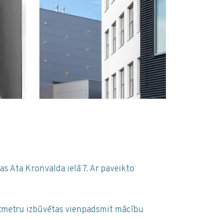
s Ata Kronvalda ielā 7. Ar paveikto
ātmetru izbūvētas vienpadsmit mācību