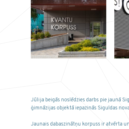
Jūlija beigās noslēdzies darbs pie jaunā S
ģimnāzijas objektā iepazinās Siguldas nova
Jaunais dabaszinātņu korpuss ir atvērta u