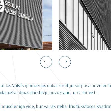
iguldas Valsts ģimnāzijas dabaszinātņu korpusa būvniecība
da pašvaldības pārstāvji, būvuzraugi un arhitekti.
n mūsdienīga vide, kur vairāk nekā trīs tūkstošos kvadr