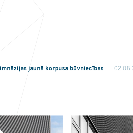
 ģimnāzijas jaunā korpusa būvniecības
02.08.