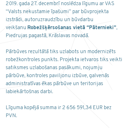
2019. gada 27. decembrī noslēdza līgumu ar VAS
“Valsts nekustamie īpašumi” par būvprojekta
izstrādi, autoruzraudzību un būvdarbu
veikšanu
Robežšķērsošanas vietā “Pāternieki”
,
Piedrujas pagastā, Krāslavas novadā.
Pārbūves rezultātā tiks uzlabots un modernizēts
robežkontroles punkts. Projekta ietvaros tiks veikti
satiksmes uzlabošanas pasākumi, nojumju
pārbūve, kontroles paviljonu izbūve, galvenās
administratīvas ēkas pārbūve un teritorijas
labiekārtošnas darbi.
Līguma kopējā summa ir 2 656 591,34 EUR bez
PVN.