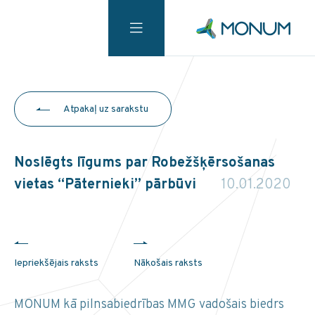
Atpakaļ uz sarakstu
Noslēgts līgums par Robežšķērsošanas
vietas “Pāternieki” pārbūvi
10.01.2020
Iepriekšējais raksts
Nākošais raksts
MONUM kā pilnsabiedrības MMG vadošais biedrs