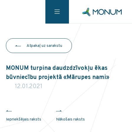
Atpakaļ uz sarakstu
MONUM turpina daudzdzīvokļu ēkas
būvniecību projektā «Mārupes nami»
12.01.2021
Iepriekšējais raksts
Nākošais raksts