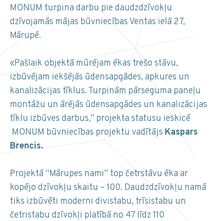
MONUM turpina darbu pie daudzdzīvokļu
dzīvojamās mājas būvniecības Ventas ielā 27,
Mārupē.
«Pašlaik objektā mūrējam ēkas trešo stāvu,
izbūvējam iekšējās ūdensapgādes, apkures un
kanalizācijas tīklus. Turpinām pārseguma paneļu
montāžu un ārējās ūdensapgādes un kanalizācijas
tīklu izbūves darbus,” projekta statusu ieskicē
MONUM būvniecības projektu vadītājs
Kaspars
Brencis.
Projektā “Mārupes nami” top četrstāvu ēka ar
kopējo dzīvokļu skaitu – 100. Daudzdzīvokļu namā
tiks izbūvēti moderni divistabu, trīsistabu un
četristabu dzīvokļi platībā no 47 līdz 110