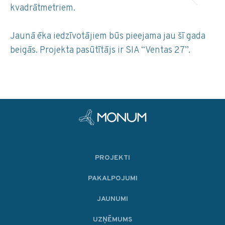
kvadrātmetriem.
Jaunā ēka iedzīvotājiem būs pieejama jau šī gada
beigās. Projekta pasūtītājs ir SIA “Ventas 27”.
PROJEKTI
PAKALPOJUMI
JAUNUMI
UZŅĒMUMS