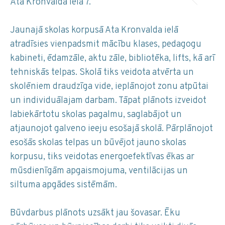
Ata Kronvalda ielā 7.
Jaunajā skolas korpusā Ata Kronvalda ielā
atradīsies vienpadsmit mācību klases, pedagogu
kabineti, ēdamzāle, aktu zāle, bibliotēka, lifts, kā arī
tehniskās telpas. Skolā tiks veidota atvērta un
skolēniem draudzīga vide, ieplānojot zonu atpūtai
un individuālajam darbam. Tāpat plānots izveidot
labiekārtotu skolas pagalmu, saglabājot un
atjaunojot galveno ieeju esošajā skolā. Pārplānojot
esošās skolas telpas un būvējot jauno skolas
korpusu, tiks veidotas energoefektīvas ēkas ar
mūsdienīgām apgaismojuma, ventilācijas un
siltuma apgādes sistēmām.
Būvdarbus plānots uzsākt jau šovasar. Ēku