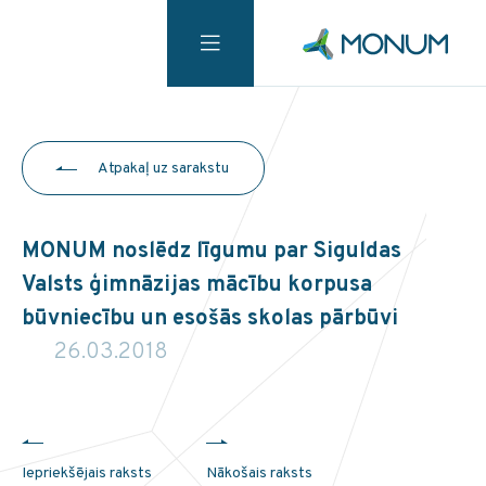
Atpakaļ uz sarakstu
MONUM noslēdz līgumu par Siguldas
Valsts ģimnāzijas mācību korpusa
būvniecību un esošās skolas pārbūvi
26.03.2018
Iepriekšējais raksts
Nākošais raksts