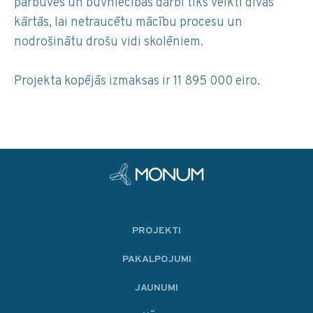
pārbūves un būvniecības darbi tiks veikti divās
kārtās, lai netraucētu mācību procesu un
nodrošinātu drošu vidi skolēniem.
Projekta kopējās izmaksas ir 11 895 000 eiro.
PROJEKTI
PAKALPOJUMI
JAUNUMI