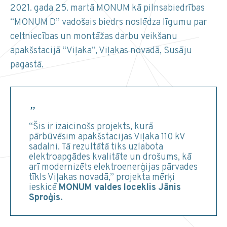
2021. gada 25. martā MONUM kā pilnsabiedrības
“MONUM D” vadošais biedrs noslēdza līgumu par
celtniecības un montāžas darbu veikšanu
apakšstacijā “Viļaka”, Viļakas novadā, Susāju
pagastā.
“Šis ir izaicinošs projekts, kurā
pārbūvēsim apakšstacijas Viļaka 110 kV
sadalni. Tā rezultātā tiks uzlabota
elektroapgādes kvalitāte un drošums, kā
arī modernizēts elektroenerģijas pārvades
tīkls Viļakas novadā,” projekta mērķi
ieskicē
MONUM valdes
loceklis Jānis
Sproģis.