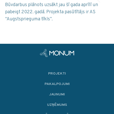
Būvdarbus plānots uzsākt jau šī gada aprīlī un
pabeigt 2022. gadā. Projekta pasūtītājs ir AS
“Augstsprieguma tīkls”.
PROJEKTI
PAKALPOJUMI
JAUNUMI
UZŅĒMUMS