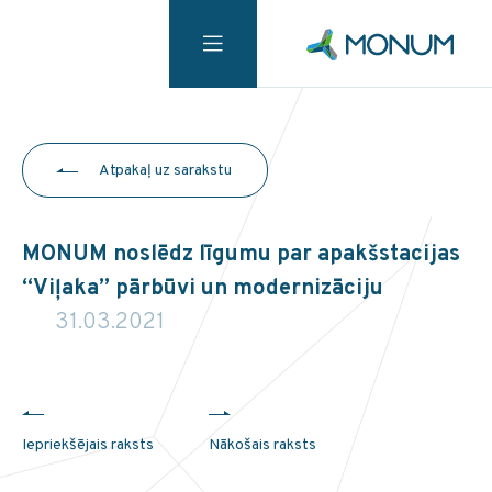
Atpakaļ uz sarakstu
MONUM noslēdz līgumu par apakšstacijas
“Viļaka” pārbūvi un modernizāciju
31.03.2021
Iepriekšējais raksts
Nākošais raksts