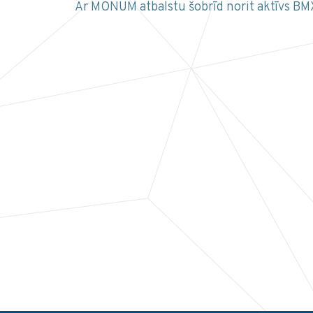
Ar MONUM atbalstu šobrīd norit aktīvs BMX 