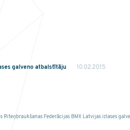
ses galveno atbalstītāju
10.02.2015
 Riteņbraukšanas Federācijas BMX Latvijas izlases galve