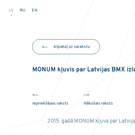
LV
RU
EN
Atpakaļ uz sarakstu
MONUM kļuvis par Latvijas BMX izla
Iepriekšējais raksts
Nākošais raksts
2015. gadā MONUM kļuva par Latvijas