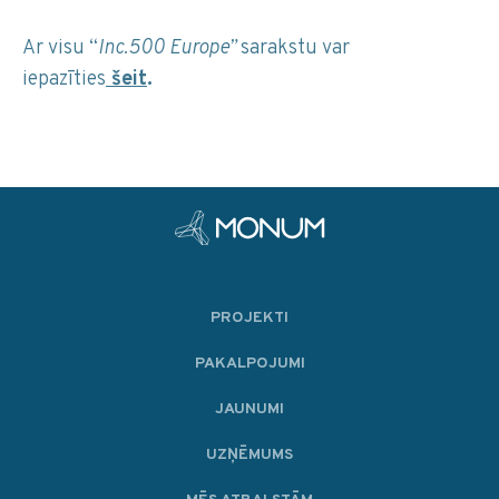
Ar visu “
Inc.500 Europe”
sarakstu var
iepazīties
šeit
.
PROJEKTI
PAKALPOJUMI
JAUNUMI
UZŅĒMUMS