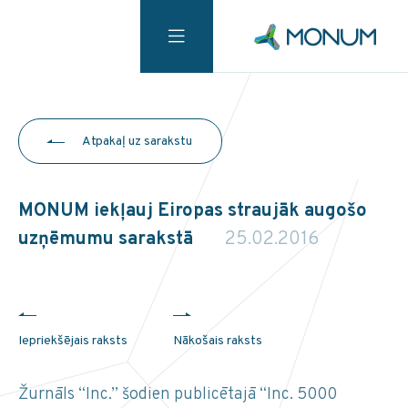
Atpakaļ uz sarakstu
MONUM iekļauj Eiropas straujāk augošo
uzņēmumu sarakstā
25.02.2016
Iepriekšējais raksts
Nākošais raksts
Žurnāls “Inc.” šodien publicētajā “Inc. 5000