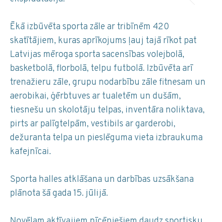
Ēkā izbūvēta sporta zāle ar tribīnēm 420
skatītājiem, kuras aprīkojums ļauj tajā rīkot pat
Latvijas mēroga sporta sacensības volejbolā,
basketbolā, florbolā, telpu futbolā. Izbūvēta arī
trenažieru zāle, grupu nodarbību zāle fitnesam un
aerobikai, ģērbtuves ar tualetēm un dušām,
tiesnešu un skolotāju telpas, inventāra noliktava,
pirts ar palīgtelpām, vestibils ar garderobi,
dežuranta telpa un pieslēguma vieta izbraukuma
kafejnīcai.
Sporta halles atklāšana un darbības uzsākšana
plānota šā gada 15. jūlijā.
Novēlam aktīvajiem nīcēniešiem daudz sportisku