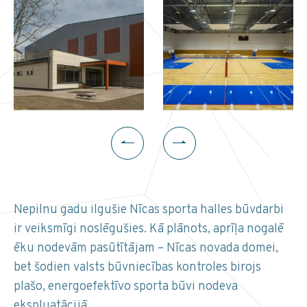
Nepilnu gadu ilgušie Nīcas sporta halles būvdarbi
ir veiksmīgi noslēgušies. Kā plānots, aprīļa nogalē
ēku nodevām pasūtītājam – Nīcas novada domei,
bet šodien valsts būvniecības kontroles birojs
plašo, energoefektīvo sporta būvi nodeva
ekspluatācijā.