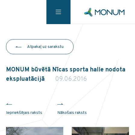
Atpakaļ uz sarakstu
MONUM būvētā Nīcas sporta halle nodota
ekspluatācijā
09.06.2016
Iepriekšējais raksts
Nākošais raksts