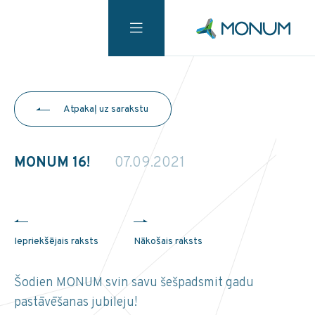
Atpakaļ uz sarakstu
MONUM 16!
07.09.2021
Iepriekšējais raksts
Nākošais raksts
Šodien MONUM svin savu šešpadsmit gadu
pastāvēšanas jubileju!