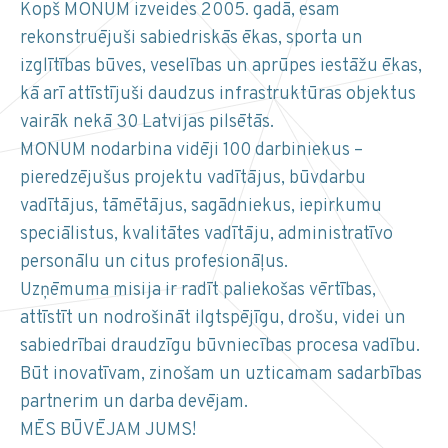
Kopš MONUM izveides 2005. gadā, esam
rekonstruējuši sabiedriskās ēkas, sporta un
izglītības būves, veselības un aprūpes iestāžu ēkas,
kā arī attīstījuši daudzus infrastruktūras objektus
vairāk nekā 30 Latvijas pilsētās.
MONUM nodarbina vidēji 100 darbiniekus –
pieredzējušus projektu vadītājus, būvdarbu
vadītājus, tāmētājus, sagādniekus, iepirkumu
speciālistus, kvalitātes vadītāju, administratīvo
personālu un citus profesionāļus.
Uzņēmuma misija ir radīt paliekošas vērtības,
attīstīt un nodrošināt ilgtspējīgu, drošu, videi un
sabiedrībai draudzīgu būvniecības procesa vadību.
Būt inovatīvam, zinošam un uzticamam sadarbības
partnerim un darba devējam.
MĒS BŪVĒJAM JUMS!