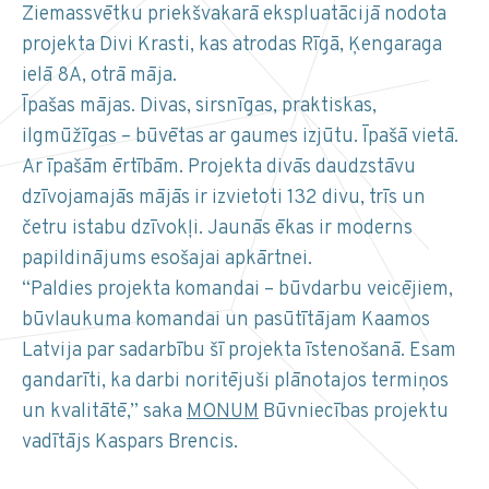
Ziemassvētku priekšvakarā ekspluatācijā nodota
projekta Divi Krasti, kas atrodas Rīgā, Ķengaraga
ielā 8A, otrā māja.
Īpašas mājas. Divas, sirsnīgas, praktiskas,
ilgmūžīgas – būvētas ar gaumes izjūtu. Īpašā vietā.
Ar īpašām ērtībām. Projekta divās daudzstāvu
dzīvojamajās mājās ir izvietoti 132 divu, trīs un
četru istabu dzīvokļi. Jaunās ēkas ir moderns
papildinājums esošajai apkārtnei.
“Paldies projekta komandai – būvdarbu veicējiem,
būvlaukuma komandai un pasūtītājam Kaamos
Latvija par sadarbību šī projekta īstenošanā. Esam
gandarīti, ka darbi noritējuši plānotajos termiņos
un kvalitātē,” saka
MONUM
Būvniecības projektu
vadītājs Kaspars Brencis.