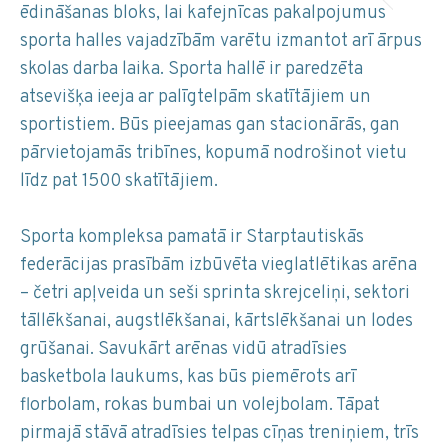
ēdināšanas bloks, lai kafejnīcas pakalpojumus
sporta halles vajadzībām varētu izmantot arī ārpus
skolas darba laika. Sporta hallē ir paredzēta
atsevišķa ieeja ar palīgtelpām skatītājiem un
sportistiem. Būs pieejamas gan stacionārās, gan
pārvietojamās tribīnes, kopumā nodrošinot vietu
līdz pat 1500 skatītājiem.
Sporta kompleksa pamatā ir Starptautiskās
federācijas prasībām izbūvēta vieglatlētikas arēna
– četri apļveida un seši sprinta skrejceliņi, sektori
tāllēkšanai, augstlēkšanai, kārtslēkšanai un lodes
grūšanai. Savukārt arēnas vidū atradīsies
basketbola laukums, kas būs piemērots arī
florbolam, rokas bumbai un volejbolam. Tāpat
pirmajā stāvā atradīsies telpas cīņas treniņiem, trīs