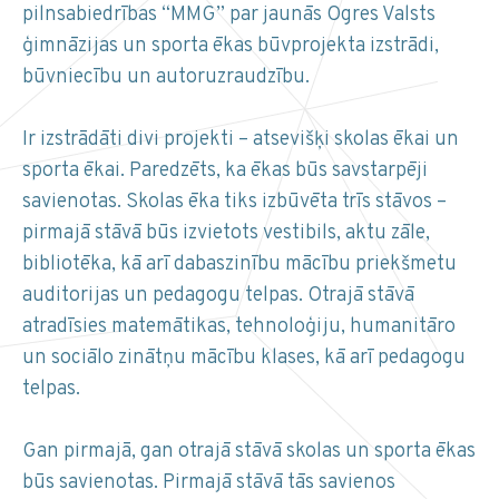
pilnsabiedrības “MMG” par jaunās Ogres Valsts
ģimnāzijas un sporta ēkas būvprojekta izstrādi,
būvniecību un autoruzraudzību.
Ir izstrādāti divi projekti – atsevišķi skolas ēkai un
sporta ēkai. Paredzēts, ka ēkas būs savstarpēji
savienotas. Skolas ēka tiks izbūvēta trīs stāvos –
pirmajā stāvā būs izvietots vestibils, aktu zāle,
bibliotēka, kā arī dabaszinību mācību priekšmetu
auditorijas un pedagogu telpas. Otrajā stāvā
atradīsies matemātikas, tehnoloģiju, humanitāro
un sociālo zinātņu mācību klases, kā arī pedagogu
telpas.
Gan pirmajā, gan otrajā stāvā skolas un sporta ēkas
būs savienotas. Pirmajā stāvā tās savienos