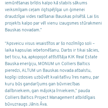
iemūrēšanas brīdis kalpo kā stabils sākums
veiksmīgam ceļam ilgtspējīgai un ģimenei
draudzīgai vides radīšanai Bauskas pilsētā. Lai šis
projekts kalpo par vēl vienu izaugsmes stūrakmeni
Bauskas novadam.”
“Apsveicu visus iesaistītos ar šo nozīmīgo soli –
laika kapsulas iebetonēšanu. Darbs ir tikai sācies,
bet ticu, ka, apkopojot attīstītāja KIK Real Estate
Bauska enerģiju, MONUM un Colliers Baltics
pieredzi, ALTUM un Bauskas novada atbalstu,
kopīgi izdosies uzbūvēt kvalitatīvu īres namu, par
kuru būs gandarījums gan būvniecības
dalībniekiem, gan mājokļa īrniekiem,” pauda
Colliers Baltics Project Management atbildīgais
būvuzraugs Jānis Āva.