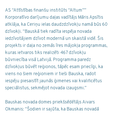
AS “Attīstības finanšu institūts “Altum””
Korporatīvo darījumu daļas vadītājs Māris Apsītis
atklāja, ka Ceriņu ielas daudzdzīvokļu namā būs 60
dzīvokļi. “Bauskā tiek radīta iespēja novada
iedzīvotājiem dzīvot modernā un skaistā vidē. Šis
projekts ir daļa no zemās īres mājokļa programmas,
kuras ietvaros tiks realizēti 467 dzīvokļu
būvniecība visā Latvijā. Programma paredz
dzīvokļus būvēt reģionos, tāpēc esam priecīgi, ka
viens no šiem reģioniem ir tieši Bauska, radot
iespēju piesaistīt jaunās ģimenes vai kvalificētus
speciālistus, sekmējot novada izaugsmi.”
Bauskas novada domes priekšsēdētājs Aivars
Okmanis: “Šodien ir sajūta, ka Bauskas novadā