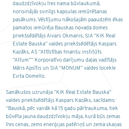
daudzdzīvokļu īres nama būvlaukumā,
norisinājās svinīgs kapsulas iemūrēšanas
pasākums. Vēstījumu nākošajām paaudzēm ēkas
pamatos iemūrēja Bauskas novada domes
priekšsēdētājs Aivars Okmanis, SIA “KIK Real
Estate Bauska” valdes priekšsēdētājs Kaspars
Kazāks, AS “Attīstības finanšu institūts
“Altum”” Korporatīvo darījumu daļas vadītājs
Māris Apsītis un SIA “MONUM” valdes locekle
Evita Domello.
Sanākušos uzrunāja “KIK Real Estate Bauska”
valdes priekšsēdētājs Kaspars Kazāks, sacīdams:
“Bauskā, pēc vairāk kā 15 gadu pārtraukuma, tiek
būvēta jauna daudzdzīvokļu māja, kurā būs zemas
īres cenas, zems enerģijas patēriņš un zema skaņas