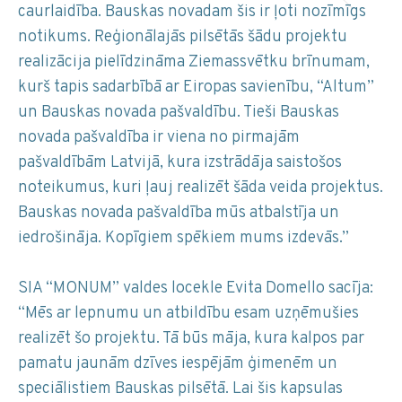
caurlaidība. Bauskas novadam šis ir ļoti nozīmīgs
notikums. Reģionālajās pilsētās šādu projektu
realizācija pielīdzināma Ziemassvētku brīnumam,
kurš tapis sadarbībā ar Eiropas savienību, “Altum”
un Bauskas novada pašvaldību. Tieši Bauskas
novada pašvaldība ir viena no pirmajām
pašvaldībām Latvijā, kura izstrādāja saistošos
noteikumus, kuri ļauj realizēt šāda veida projektus.
Bauskas novada pašvaldība mūs atbalstīja un
iedrošināja. Kopīgiem spēkiem mums izdevās.”
SIA “MONUM” valdes locekle Evita Domello sacīja:
“Mēs ar lepnumu un atbildību esam uzņēmušies
realizēt šo projektu. Tā būs māja, kura kalpos par
pamatu jaunām dzīves iespējām ģimenēm un
speciālistiem Bauskas pilsētā. Lai šis kapsulas