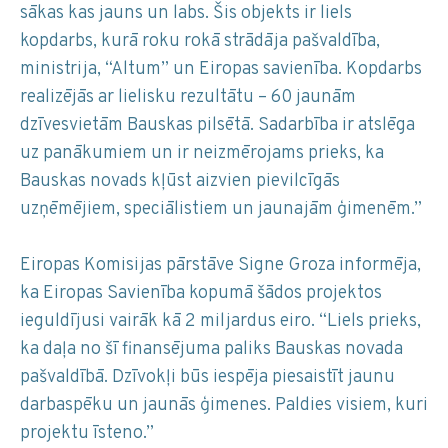
sākas kas jauns un labs. Šis objekts ir liels
kopdarbs, kurā roku rokā strādāja pašvaldība,
ministrija, “Altum” un Eiropas savienība. Kopdarbs
realizējās ar lielisku rezultātu – 60 jaunām
dzīvesvietām Bauskas pilsētā. Sadarbība ir atslēga
uz panākumiem un ir neizmērojams prieks, ka
Bauskas novads kļūst aizvien pievilcīgās
uzņēmējiem, speciālistiem un jaunajām ģimenēm.”
Eiropas Komisijas pārstāve Signe Groza informēja,
ka Eiropas Savienība kopumā šādos projektos
ieguldījusi vairāk kā 2 miljardus eiro. “Liels prieks,
ka daļa no šī finansējuma paliks Bauskas novada
pašvaldībā. Dzīvokļi būs iespēja piesaistīt jaunu
darbaspēku un jaunās ģimenes. Paldies visiem, kuri
projektu īsteno.”