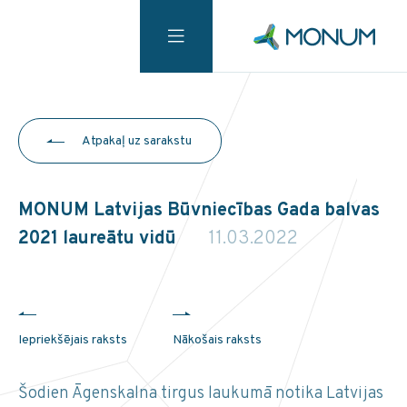
Atpakaļ uz sarakstu
MONUM Latvijas Būvniecības Gada balvas
2021 laureātu vidū
11.03.2022
Iepriekšējais raksts
Nākošais raksts
Šodien Āgenskalna tirgus laukumā notika Latvijas