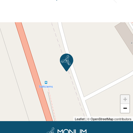
+
−
Leaflet
| ©
OpenStreetMap
contributors