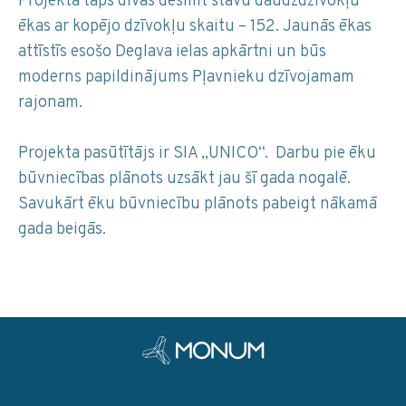
Projektā taps divas desmit stāvu daudzdzīvokļu
ēkas ar kopējo dzīvokļu skaitu – 152. Jaunās ēkas
attīstīs esošo Deglava ielas apkārtni un būs
moderns papildinājums Pļavnieku dzīvojamam
rajonam.
Projekta pasūtītājs ir SIA „UNICO“. Darbu pie ēku
būvniecības plānots uzsākt jau šī gada nogalē.
Savukārt ēku būvniecību plānots pabeigt nākamā
gada beigās.