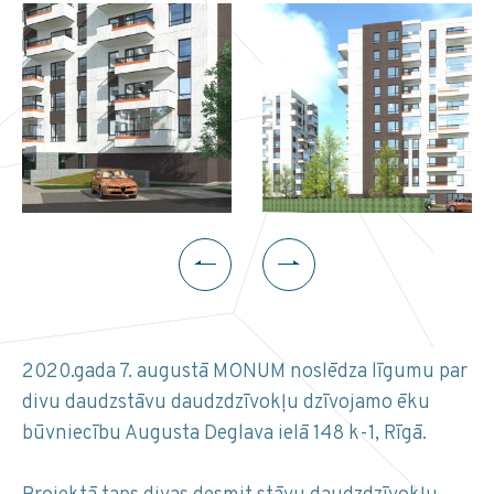
2020.gada 7. augustā MONUM noslēdza līgumu par
divu daudzstāvu daudzdzīvokļu dzīvojamo ēku
būvniecību Augusta Deglava ielā 148 k-1, Rīgā.