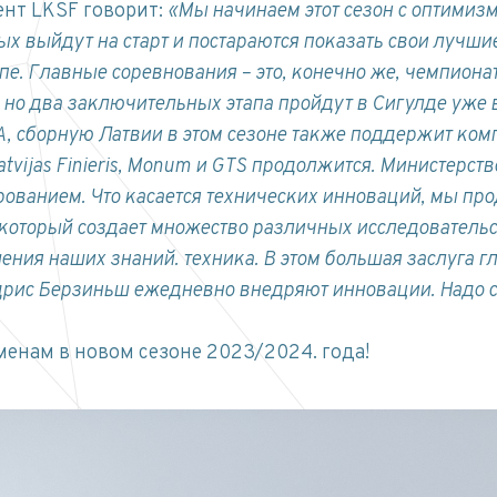
нт LKSF говорит:
«Мы начинаем этот сезон с оптимизм
х выйдут на старт и постараются показать свои лучшие 
пе. Главные соревнования – это, конечно же, чемпиона
но два заключительных этапа пройдут в Сигулде уже в
, сборную Латвии в этом сезоне также поддержит комп
 Latvijas Finieris, Monum и GTS продолжится.
Министерство
ванием. Что касается технических инноваций, мы про
который создает множество различных исследовательс
ения наших знаний.
техника.
В этом большая заслуга г
ндрис Берзиньш ежедневно внедряют инновации.
Надо с
менам в новом сезоне 2023/2024.
года!